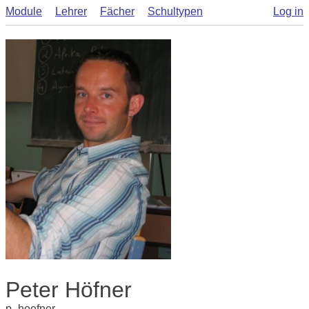
Module
Lehrer
Fächer
Schultypen
Log in
Peter Höfner
p_hoefner