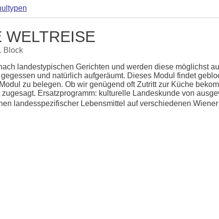
ultypen
E WELTREISE
. Block
ach landestypischen Gerichten und werden diese möglichst aut
egessen und natürlich aufgeräumt. Dieses Modul findet geblockt 
odul zu belegen. Ob wir genügend oft Zutritt zur Küche bekomm
t zugesagt. Ersatzprogramm: kulturelle Landeskunde von ausge
ernen landesspezifischer Lebensmittel auf verschiedenen Wiener