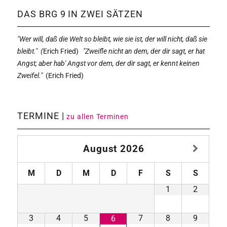
DAS BRG 9 IN ZWEI SÄTZEN
"Wer will, daß die Welt so bleibt, wie sie ist, der will nicht, daß sie
bleibt." (
Erich Fried)
"Zweifle nicht an dem, der dir sagt, er hat
Angst; aber hab' Angst vor dem, der dir sagt, er kennt keinen
Zweifel."
(
Erich Fried)
TERMINE |
zu allen Terminen
August
2026
M
D
M
D
F
S
S
1
2
3
4
5
7
8
9
6