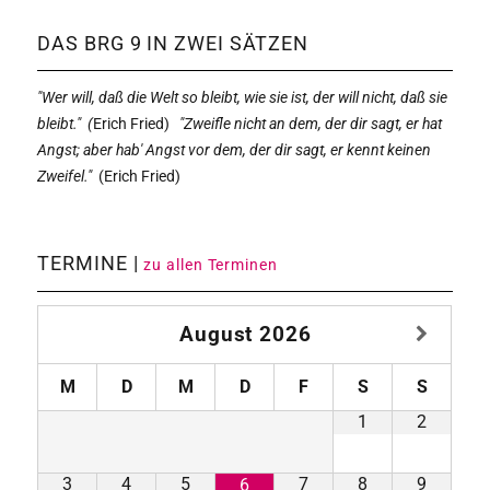
DAS BRG 9 IN ZWEI SÄTZEN
"Wer will, daß die Welt so bleibt, wie sie ist, der will nicht, daß sie
bleibt." (
Erich Fried)
"Zweifle nicht an dem, der dir sagt, er hat
Angst; aber hab' Angst vor dem, der dir sagt, er kennt keinen
Zweifel."
(
Erich Fried)
TERMINE |
zu allen Terminen
August
2026
M
D
M
D
F
S
S
1
2
3
4
5
7
8
9
6