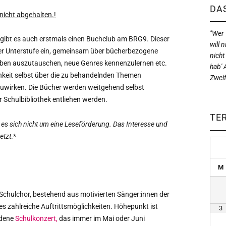
DAS
nicht abgehalten.!
"Wer w
gibt es auch erstmals einen Buchclub am BRG9. Dieser
will n
 der Unterstufe ein, gemeinsam über bücherbezogene
nicht
eben auszutauschen, neue Genres kennenzulernen etc.
hab' 
hkeit selbst über die zu behandelnden Themen
Zweif
uwirken. Die Bücher werden weitgehend selbst
 Schulbibliothek entliehen werden.
TE
 es sich nicht um eine Leseförderung.
Das Interesse und
etzt
.*
M
 Schulchor, bestehend aus motivierten Sänger:innen der
es zahlreiche Auftrittsmöglichkeiten. Höhepunkt ist
3
rdene
Schulkonzert,
das immer im Mai oder Juni