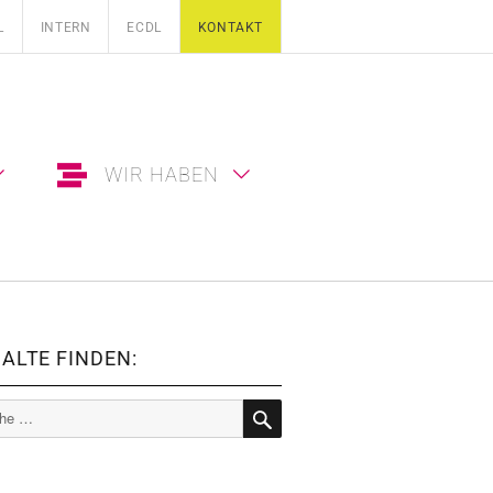
L
INTERN
ECDL
KONTAKT
WIR HABEN
ALTE FINDEN:
e
SUCHE