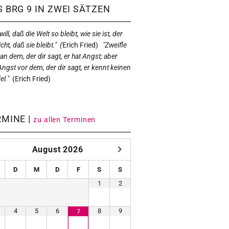
 BRG 9 IN ZWEI SÄTZEN
ill, daß die Welt so bleibt, wie sie ist, der
icht, daß sie bleibt." (
Erich Fried)
"Zweifle
 an dem, der dir sagt, er hat Angst; aber
Angst vor dem, der dir sagt, er kennt keinen
el."
(
Erich Fried)
RMINE |
zu allen Terminen
August
2026
D
M
D
F
S
S
1
2
4
5
6
8
9
7