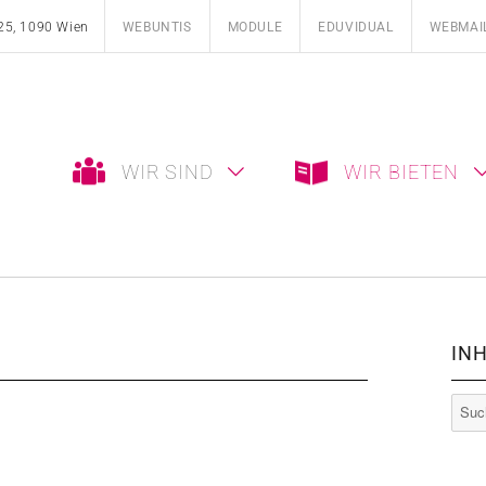
25, 1090 Wien
WEBUNTIS
MODULE
EDUVIDUAL
WEBMAI
WIR SIND
WIR BIETEN
INH
Such
nach: