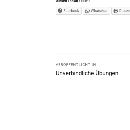
Diesen Inhalt teilen:
Facebook
WhatsApp
Druck
Beitrags-
VERÖFFENTLICHT IN
Navigation
Unverbindliche Übungen