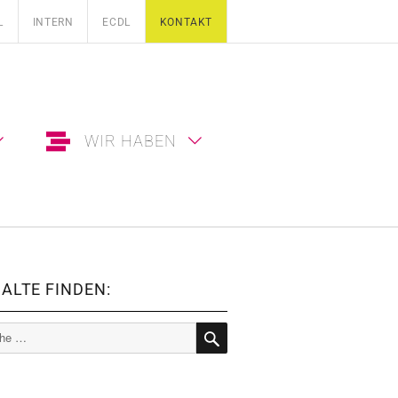
L
INTERN
ECDL
KONTAKT
WIR HABEN
ALTE FINDEN:
e
SUCHE