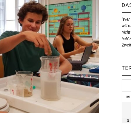
DAS
"Wer w
will n
nicht
hab' 
Zweif
TE
M
3