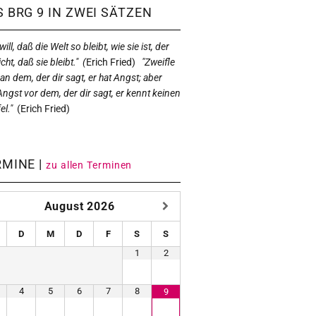
 BRG 9 IN ZWEI SÄTZEN
ill, daß die Welt so bleibt, wie sie ist, der
icht, daß sie bleibt." (
Erich Fried)
"Zweifle
 an dem, der dir sagt, er hat Angst; aber
Angst vor dem, der dir sagt, er kennt keinen
el."
(
Erich Fried)
RMINE |
zu allen Terminen
August
2026
D
M
D
F
S
S
1
2
4
5
6
7
8
9