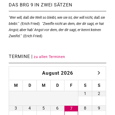
DAS BRG 9 IN ZWEI SÄTZEN
"Wer will, daß die Welt so bleibt, wie sie ist, der will nicht, daß sie
bleibt." (
Erich Fried)
"Zweifle nicht an dem, der dir sagt, er hat
Angst; aber hab' Angst vor dem, der dir sagt, er kennt keinen
Zweifel."
(
Erich Fried)
TERMINE |
zu allen Terminen
August
2026
M
D
M
D
F
S
S
1
2
3
4
5
6
8
9
7