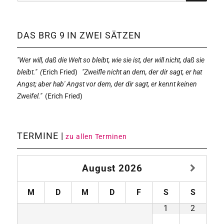
nach:
SUCHE
DAS BRG 9 IN ZWEI SÄTZEN
"Wer will, daß die Welt so bleibt, wie sie ist, der will nicht, daß sie
bleibt." (
Erich Fried)
"Zweifle nicht an dem, der dir sagt, er hat
Angst; aber hab' Angst vor dem, der dir sagt, er kennt keinen
Zweifel."
(
Erich Fried)
TERMINE |
zu allen Terminen
August
2026
M
D
M
D
F
S
S
1
2