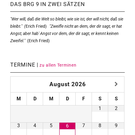
DAS BRG 9 IN ZWEI SÄTZEN
"Wer will, daß die Welt so bleibt, wie sie ist, der will nicht, daß sie
bleibt." (
Erich Fried)
"Zweifle nicht an dem, der dir sagt, er hat
Angst; aber hab' Angst vor dem, der dir sagt, er kennt keinen
Zweifel."
(
Erich Fried)
TERMINE |
zu allen Terminen
August
2026
M
D
M
D
F
S
S
1
2
3
4
5
7
8
9
6