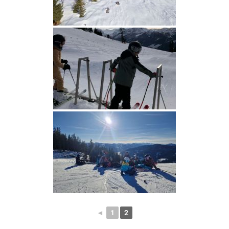
◄
1
2