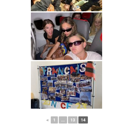
◄
1
...
13
14