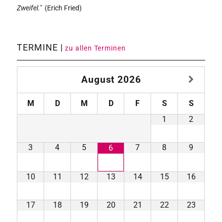
Zweifel."
(
Erich Fried)
TERMINE |
zu allen Terminen
August
2026
M
D
M
D
F
S
S
1
2
3
4
5
7
8
9
6
10
11
12
13
14
15
16
17
18
19
20
21
22
23