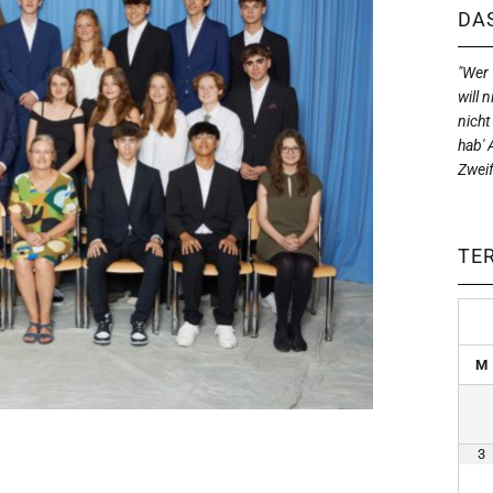
DAS
"Wer w
will n
nicht
hab' 
Zweif
TE
M
3