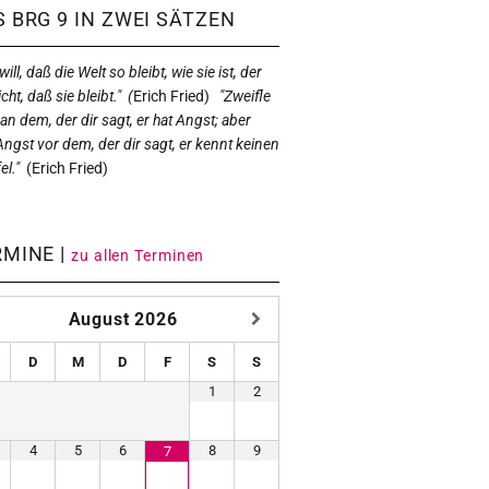
 BRG 9 IN ZWEI SÄTZEN
ill, daß die Welt so bleibt, wie sie ist, der
icht, daß sie bleibt." (
Erich Fried)
"Zweifle
 an dem, der dir sagt, er hat Angst; aber
Angst vor dem, der dir sagt, er kennt keinen
el."
(
Erich Fried)
RMINE |
zu allen Terminen
August
2026
D
M
D
F
S
S
1
2
4
5
6
8
9
7