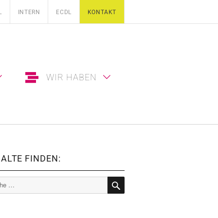
L
INTERN
ECDL
KONTAKT
WIR HABEN
ALTE FINDEN:
e
SUCHE