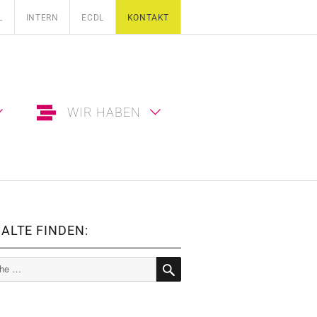
L
INTERN
ECDL
KONTAKT
WIR HABEN
ALTE FINDEN:
e
SUCHE