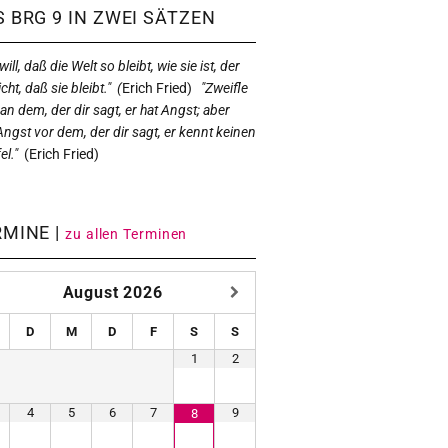
 BRG 9 IN ZWEI SÄTZEN
ill, daß die Welt so bleibt, wie sie ist, der
icht, daß sie bleibt." (
Erich Fried)
"Zweifle
 an dem, der dir sagt, er hat Angst; aber
Angst vor dem, der dir sagt, er kennt keinen
el."
(
Erich Fried)
RMINE |
zu allen Terminen
August
2026
D
M
D
F
S
S
1
2
4
5
6
7
9
8