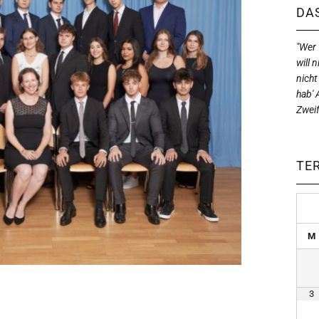
DAS
"Wer w
will n
nicht
hab' 
Zweif
TE
M
3