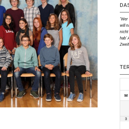
DAS
"Wer w
will n
nicht
hab' 
Zweif
TE
M
3