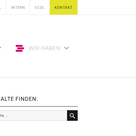
L
INTERN
ECDL
KONTAKT
WIR HABEN
ALTE FINDEN:
e
SUCHE