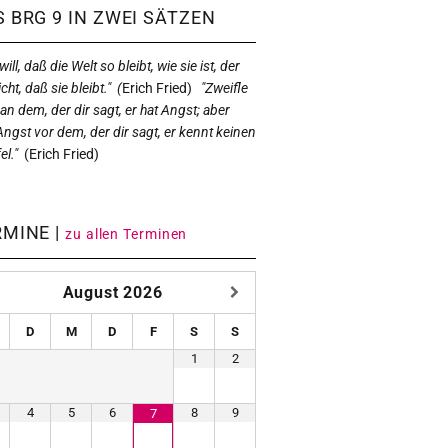
 BRG 9 IN ZWEI SÄTZEN
ill, daß die Welt so bleibt, wie sie ist, der
icht, daß sie bleibt." (
Erich Fried)
"Zweifle
 an dem, der dir sagt, er hat Angst; aber
Angst vor dem, der dir sagt, er kennt keinen
el."
(
Erich Fried)
RMINE |
zu allen Terminen
August
2026
D
M
D
F
S
S
1
2
4
5
6
8
9
7