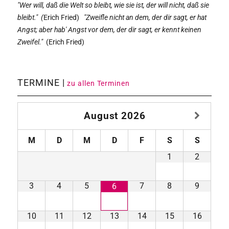
"Wer will, daß die Welt so bleibt, wie sie ist, der will nicht, daß sie
bleibt." (
Erich Fried)
"Zweifle nicht an dem, der dir sagt, er hat
Angst; aber hab' Angst vor dem, der dir sagt, er kennt keinen
Zweifel."
(
Erich Fried)
TERMINE |
zu allen Terminen
August
2026
M
D
M
D
F
S
S
1
2
3
4
5
7
8
9
6
10
11
12
13
14
15
16