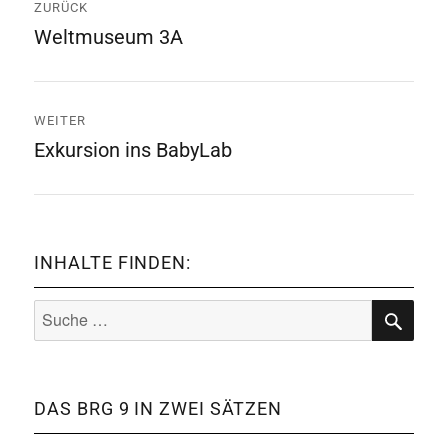
ZURÜCK
Navigation
Weltmuseum 3A
Vorheriger
Beitrag:
WEITER
Exkursion ins BabyLab
Nächster
Beitrag:
INHALTE FINDEN:
Suche
nach:
SUCHE
DAS BRG 9 IN ZWEI SÄTZEN