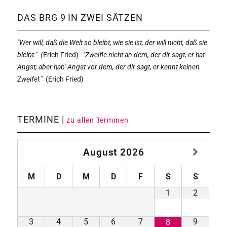
DAS BRG 9 IN ZWEI SÄTZEN
"Wer will, daß die Welt so bleibt, wie sie ist, der will nicht, daß sie
bleibt." (
Erich Fried)
"Zweifle nicht an dem, der dir sagt, er hat
Angst; aber hab' Angst vor dem, der dir sagt, er kennt keinen
Zweifel."
(
Erich Fried)
TERMINE |
zu allen Terminen
August
2026
M
D
M
D
F
S
S
1
2
3
4
5
6
7
9
8