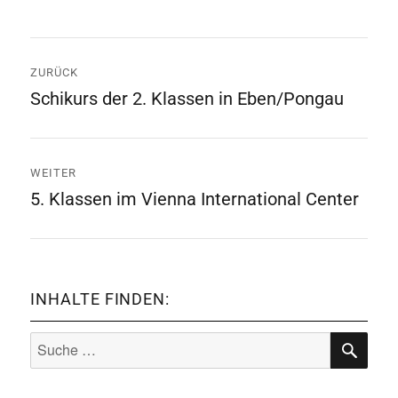
Beitrags-
ZURÜCK
Navigation
Schikurs der 2. Klassen in Eben/Pongau
Vorheriger
Beitrag:
WEITER
5. Klassen im Vienna International Center
Nächster
Beitrag:
INHALTE FINDEN:
Suche
nach:
SUCHE