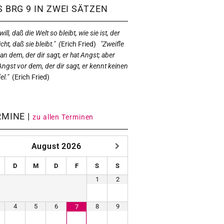
 BRG 9 IN ZWEI SÄTZEN
ill, daß die Welt so bleibt, wie sie ist, der
icht, daß sie bleibt." (
Erich Fried)
"Zweifle
 an dem, der dir sagt, er hat Angst; aber
Angst vor dem, der dir sagt, er kennt keinen
el."
(
Erich Fried)
RMINE |
zu allen Terminen
August
2026
D
M
D
F
S
S
1
2
4
5
6
8
9
7