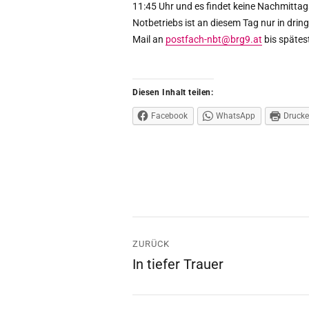
11:45 Uhr und es findet keine Nachmittag
Notbetriebs ist an diesem Tag nur in dr
Mail an
postfach-nbt@brg9.at
bis spätes
Diesen Inhalt teilen:
Facebook
WhatsApp
Druck
Beitrags-
ZURÜCK
Navigation
In tiefer Trauer
Vorheriger
Beitrag: