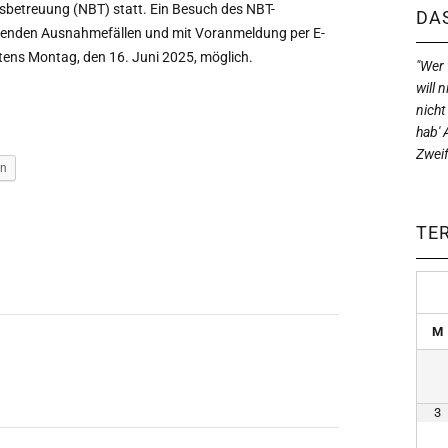
sbetreuung (NBT) statt. Ein Besuch des NBT-
DAS
ingenden Ausnahmefällen und mit Voranmeldung per E-
tens Montag, den 16. Juni 2025, möglich.
"Wer w
will n
nicht
hab' 
Zweif
en
TE
M
3