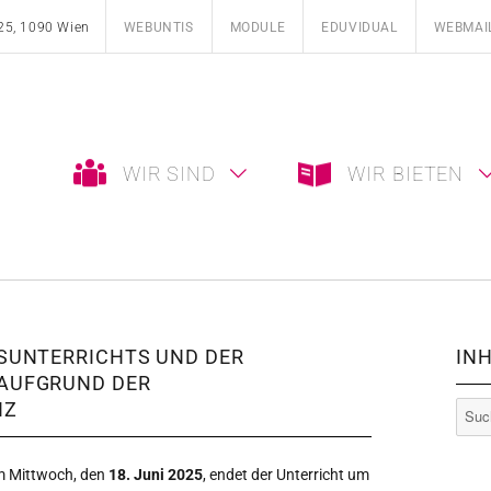
25, 1090 Wien
WEBUNTIS
MODULE
EDUVIDUAL
WEBMAI
WIR SIND
WIR BIETEN
SUNTERRICHTS UND DER
INH
AUFGRUND DER
NZ
Such
nach:
am Mittwoch, den
18. Juni 2025
, endet der Unterricht um