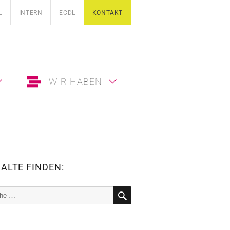
L
INTERN
ECDL
KONTAKT
WIR HABEN
ALTE FINDEN:
e
SUCHE