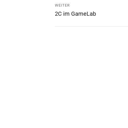
WEITER
2C im GameLab
Nächster
Beitrag: