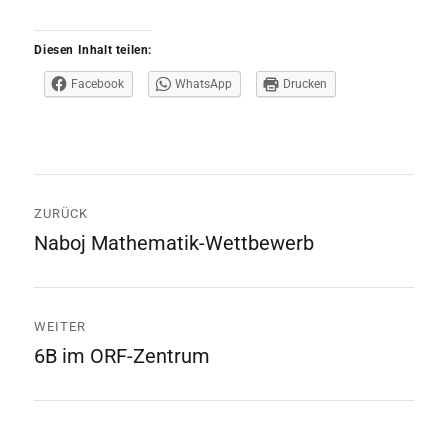
Diesen Inhalt teilen:
Facebook
WhatsApp
Drucken
Beitrags-
ZURÜCK
Navigation
Naboj Mathematik-Wettbewerb
Vorheriger
Beitrag:
WEITER
6B im ORF-Zentrum
Nächster
Beitrag: