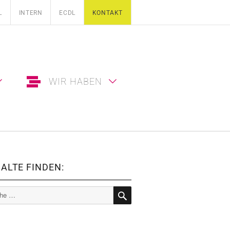
L
INTERN
ECDL
KONTAKT
WIR HABEN
ALTE FINDEN:
e
SUCHE