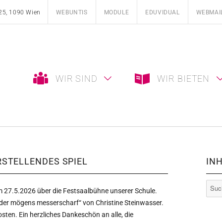
25, 1090 Wien
WEBUNTIS
MODULE
EDUVIDUAL
WEBMAI
WIR SIND
WIR BIETEN
STELLENDES SPIEL
INH
Such
 27.5.2026 über die Festsaalbühne unserer Schule.
nach:
der mögens messerscharf“ von Christine Steinwasser.
sten. Ein herzliches Dankeschön an alle, die