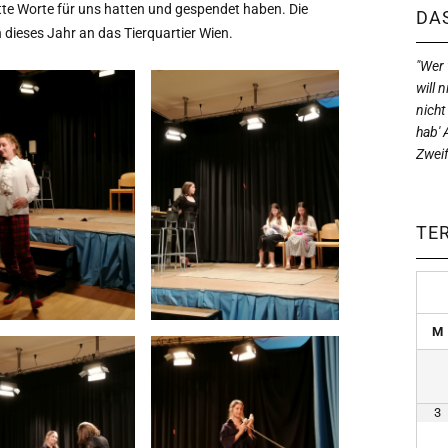
te Worte für uns hatten und gespendet haben. Die
DAS
dieses Jahr an das Tierquartier Wien.
"Wer w
will n
nicht
hab' 
Zweif
TE
M
3