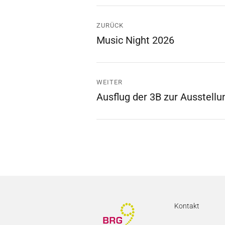
Beitrags-
ZURÜCK
Navigation
Music Night 2026
Vorheriger
Beitrag:
WEITER
Ausflug der 3B zur Ausstellu
Nächster
Beitrag:
Kontakt