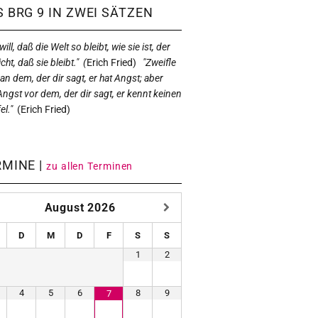
 BRG 9 IN ZWEI SÄTZEN
ill, daß die Welt so bleibt, wie sie ist, der
icht, daß sie bleibt." (
Erich Fried)
"Zweifle
 an dem, der dir sagt, er hat Angst; aber
Angst vor dem, der dir sagt, er kennt keinen
el."
(
Erich Fried)
RMINE |
zu allen Terminen
August
2026
D
M
D
F
S
S
1
2
4
5
6
8
9
7