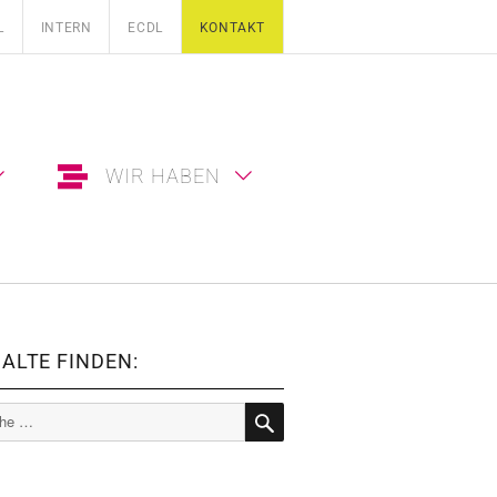
L
INTERN
ECDL
KONTAKT
WIR HABEN
ALTE FINDEN:
e
SUCHE