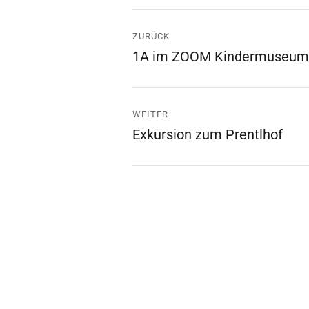
Beitrags-
ZURÜCK
Navigation
1A im ZOOM Kindermuseum
Vorheriger
Beitrag:
WEITER
Exkursion zum Prentlhof
Nächster
Beitrag: