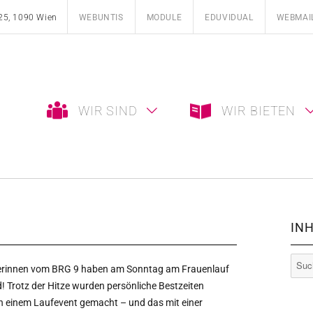
25, 1090 Wien
WEBUNTIS
MODULE
EDUVIDUAL
WEBMAI
WIR SIND
WIR BIETEN
INH
Such
rerinnen vom BRG 9 haben am Sonntag am Frauenlauf
nach:
! Trotz der Hitze wurden persönliche Bestzeiten
 in einem Laufevent gemacht – und das mit einer