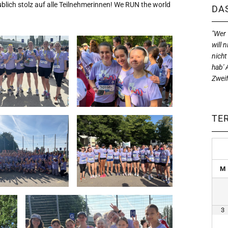
blich stolz auf alle Teilnehmerinnen! We RUN the world
DAS
"Wer w
will n
nicht
hab' 
Zweif
TE
M
3