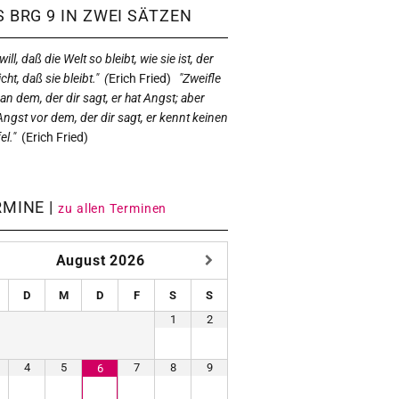
 BRG 9 IN ZWEI SÄTZEN
ill, daß die Welt so bleibt, wie sie ist, der
icht, daß sie bleibt." (
Erich Fried)
"Zweifle
 an dem, der dir sagt, er hat Angst; aber
Angst vor dem, der dir sagt, er kennt keinen
el."
(
Erich Fried)
RMINE |
zu allen Terminen
August
2026
D
M
D
F
S
S
1
2
4
5
7
8
9
6