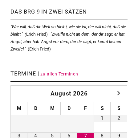
DAS BRG 9 IN ZWEI SÄTZEN
"Wer will, daß die Welt so bleibt, wie sie ist, der will nicht, daß sie
bleibt." (
Erich Fried)
"Zweifle nicht an dem, der dir sagt, er hat
Angst; aber hab' Angst vor dem, der dir sagt, er kennt keinen
Zweifel."
(
Erich Fried)
TERMINE |
zu allen Terminen
August
2026
M
D
M
D
F
S
S
1
2
3
4
5
6
8
9
7