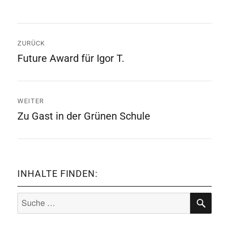
Beitrags-
ZURÜCK
Navigation
Future Award für Igor T.
Vorheriger
Beitrag:
WEITER
Zu Gast in der Grünen Schule
Nächster
Beitrag:
INHALTE FINDEN:
Suche
nach:
SUCHE