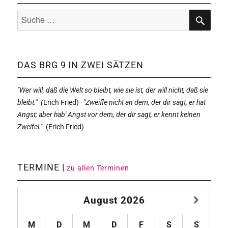
Suche
nach:
SUCHE
DAS BRG 9 IN ZWEI SÄTZEN
"Wer will, daß die Welt so bleibt, wie sie ist, der will nicht, daß sie
bleibt." (
Erich Fried)
"Zweifle nicht an dem, der dir sagt, er hat
Angst; aber hab' Angst vor dem, der dir sagt, er kennt keinen
Zweifel."
(
Erich Fried)
TERMINE |
zu allen Terminen
August
2026
M
D
M
D
F
S
S