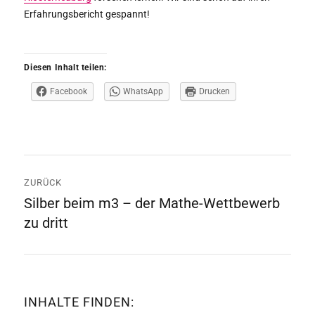
Erfahrungsbericht gespannt!
Diesen Inhalt teilen:
Facebook
WhatsApp
Drucken
Beitrags-
ZURÜCK
Navigation
Silber beim m3 – der Mathe-Wettbewerb
Vorheriger
zu dritt
Beitrag:
INHALTE FINDEN: