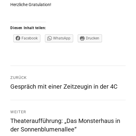
Herzliche Gratulation!
Diesen Inhalt teilen:
Facebook
WhatsApp
Drucken
Beitrags-
ZURÜCK
Navigation
Gespräch mit einer Zeitzeugin in der 4C
Vorheriger
Beitrag:
WEITER
Theateraufführung: „Das Monsterhaus in
Nächster
der Sonnenblumenallee“
Beitrag: